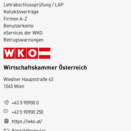
Lehrabschlussprüfung / LAP
Kollektivverträge
Firmen A-Z
Benutzerkonto
eServices der WKO
Betrugswarnungen
Wirtschaftskammer Österreich
Wiedner Hauptstraße 63
D
1045 Wien
i
e
+43 5 90900 0
s
e
+43 5 90900 250
S
https://wko.at/
e
Kontaktformular