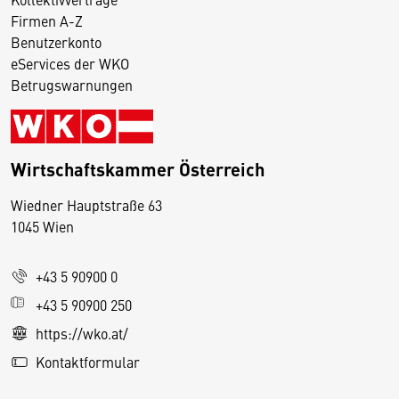
Firmen A-Z
Benutzerkonto
eServices der WKO
Betrugswarnungen
Wirtschaftskammer Österreich
Wiedner Hauptstraße 63
D
1045 Wien
i
e
+43 5 90900 0
s
e
+43 5 90900 250
S
https://wko.at/
e
Kontaktformular
it