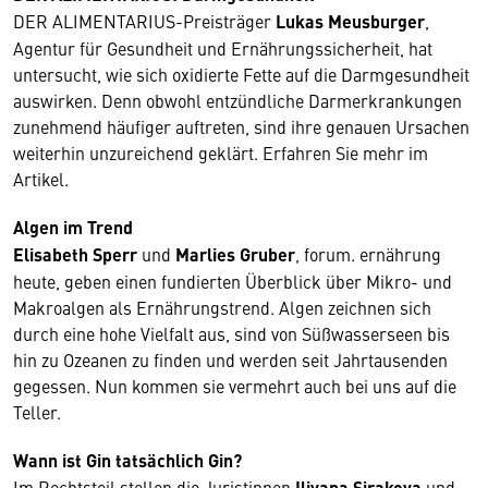
DER ALIMENTARIUS-Preisträger
Lukas Meusburger
,
Agentur für Gesundheit und Ernährungssicherheit, hat
untersucht, wie sich oxidierte Fette auf die Darmgesundheit
auswirken. Denn obwohl entzündliche Darmerkrankungen
zunehmend häufiger auftreten, sind ihre genauen Ursachen
weiterhin unzureichend geklärt. Erfahren Sie mehr im
Artikel.
Algen im Trend
Elisabeth Sperr
und
Marlies Gruber
, forum. ernährung
heute, geben einen fundierten Überblick über Mikro- und
Makroalgen als Ernährungstrend. Algen zeichnen sich
durch eine hohe Vielfalt aus, sind von Süßwasserseen bis
hin zu Ozeanen zu finden und werden seit Jahrtausenden
gegessen. Nun kommen sie vermehrt auch bei uns auf die
Teller.
Wann ist Gin tatsächlich Gin?
Im Rechtsteil stellen die Juristinnen
Iliyana Sirakova
und