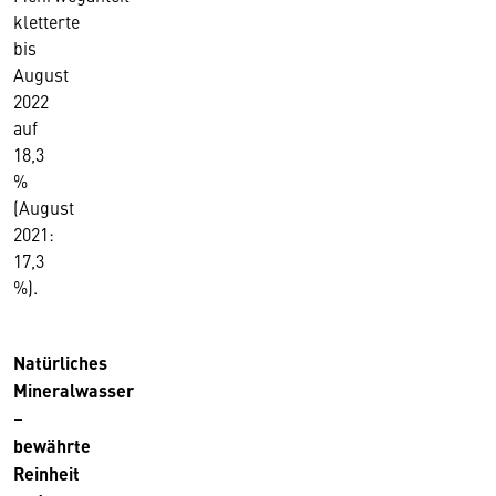
kletterte
bis
August
2022
auf
18,3
%
(August
2021:
17,3
%).
Natürliches
Mineralwasser
–
bewährte
Reinheit