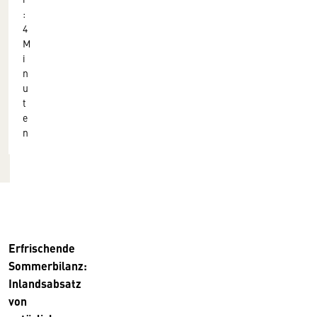
:
4
M
i
n
u
t
e
n
Erfrischende
Sommerbilanz:
Inlandsabsatz
von