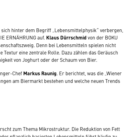
 sich hinter dem Begriff „Lebensmittelphysik“ verbergen,
t DIE ERNÄHRUNG auf.
Klaus Dürrschmid
von der BOKU
senschaftszweig. Denn bei Lebensmitteln spielen nicht
 Textur eine zentrale Rolle. Dazu zählen das Geräusch
igkeit von Joghurt oder der Schaum von Bier.
ringer-Chef
Markus Raunig
. Er berichtet, was die „Wiener
ungen am Biermarkt bestehen und welche neuen Trends
rscht zum Thema Mikrostruktur. Die Reduktion von Fett
 oder pflanzlich basierten Lebensmitteln führt häufig zu