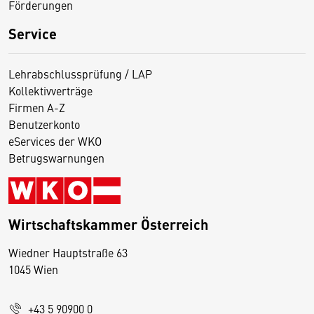
Förderungen
Service
Lehrabschlussprüfung / LAP
Kollektivverträge
Firmen A-Z
Benutzerkonto
eServices der WKO
Betrugswarnungen
Wirtschaftskammer Österreich
Wiedner Hauptstraße 63
D
1045 Wien
i
e
+43 5 90900 0
s