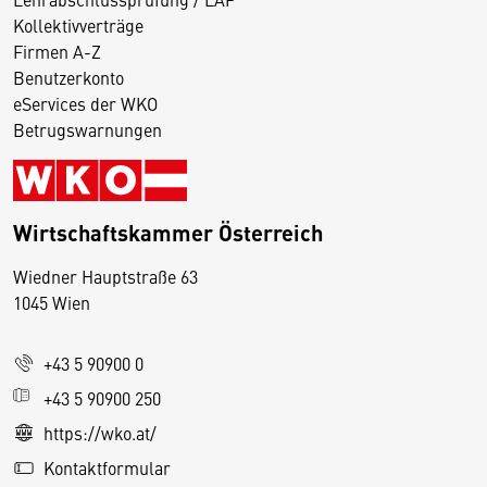
Kollektivverträge
Firmen A-Z
Benutzerkonto
eServices der WKO
Betrugswarnungen
Wirtschaftskammer Österreich
Wiedner Hauptstraße 63
D
1045 Wien
i
e
+43 5 90900 0
s
e
+43 5 90900 250
S
https://wko.at/
e
Kontaktformular
it