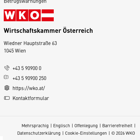
Betrugswarnungen
Wirtschaftskammer Österreich
Wiedner Hauptstraße 63
D
1045 Wien
i
e
+43 5 90900 0
s
e
+43 5 90900 250
S
https://wko.at/
e
Kontaktformular
it
e
v
Mehrsprachig
Englisch
Offenlegung
Barrierefreiheit
e
Datenschutzerklärung
Cookie-Einstellungen
© 2026 WKO
r