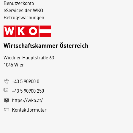
Benutzerkonto
eServices der WKO
Betrugswarnungen
Wirtschaftskammer Österreich
Wiedner Hauptstraße 63
D
1045 Wien
i
e
+43 5 90900 0
s
e
+43 5 90900 250
S
https://wko.at/
e
Kontaktformular
it
e
v