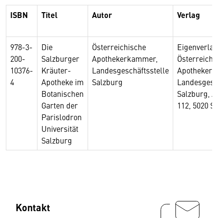
ISBN
Titel
Autor
Verlag
978-3-
Die
Österreichische
Eigenverlag
200-
Salzburger
Apothekerkammer,
Österreichi
10376-
Kräuter-
Landesgeschäftsstelle
Apotheker
4
Apotheke im
Salzburg
Landesgesch
Botanischen
Salzburg, A
Garten der
112, 5020 S
Parislodron
Universität
Salzburg
Kontakt