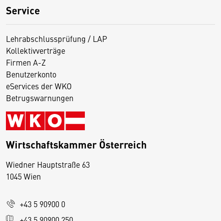
Service
Lehrabschlussprüfung / LAP
Kollektivverträge
Firmen A-Z
Benutzerkonto
eServices der WKO
Betrugswarnungen
Wirtschaftskammer Österreich
Wiedner Hauptstraße 63
D
1045 Wien
i
e
+43 5 90900 0
s
e
+43 5 90900 250