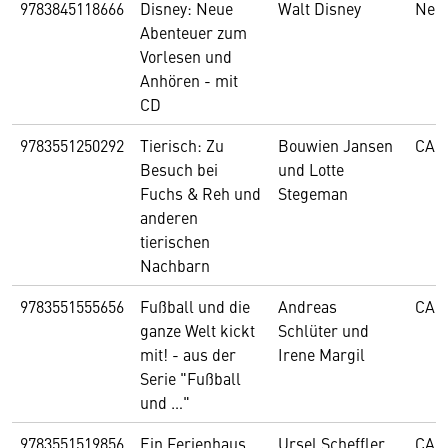
9783845118666
Disney: Neue
Walt Disney
Nel
Abenteuer zum
Vorlesen und
Anhören - mit
CD
9783551250292
Tierisch: Zu
Bouwien Jansen
CAR
Besuch bei
und Lotte
Fuchs & Reh und
Stegeman
anderen
tierischen
Nachbarn
9783551555656
Fußball und die
Andreas
CAR
ganze Welt kickt
Schlüter und
mit! - aus der
Irene Margil
Serie "Fußball
und …"
9783551519856
Ein Ferienhaus
Ursel Scheffler
CAR