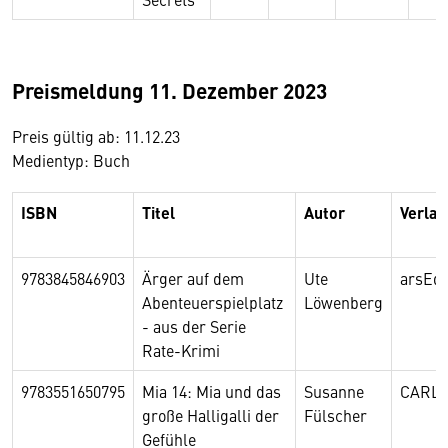
Preismeldung 11. Dezember 2023
Preis gültig ab: 11.12.23
Medientyp: Buch
ISBN
Titel
Autor
Verlag
9783845846903
Ärger auf dem
Ute
arsEdi
Abenteuerspielplatz
Löwenberg
- aus der Serie
Rate-Krimi
9783551650795
Mia 14: Mia und das
Susanne
CARL
große Halligalli der
Fülscher
Gefühle