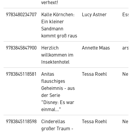
verhext!
9783480234707
Kalle Körnchen:
Lucy Astner
Essl
Ein kleiner
Sandmann
kommt groß raus
9783845847900
Herzlich
Annette Maas
arsE
willkommen im
Insektenhotel
9783845118581
Anitas
Tessa Roehl
Nel
flauschiges
Geheimnis - aus
der Serie
"Disney: Es war
einmal…"
9783845118598
Cinderellas
Tessa Roehl
Nel
großer Traum -