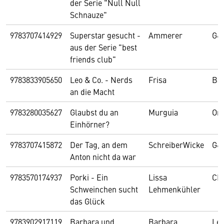
der Serie "Null Null
Schnauze"
9783707414929
Superstar gesucht -
Ammerer
G&
aus der Serie "best
friends club"
9783833905650
Leo & Co. - Nerds
Frisa
Ba
an die Macht
9783280035627
Glaubst du an
Murguia
Ore
Einhörner?
9783707415872
Der Tag, an dem
SchreiberWicke
G&
Anton nicht da war
9783570174937
Porki - Ein
Lissa
CB
Schweinchen sucht
Lehmenkühler
das Glück
9783902917119
Barbara und
Barbara
Les