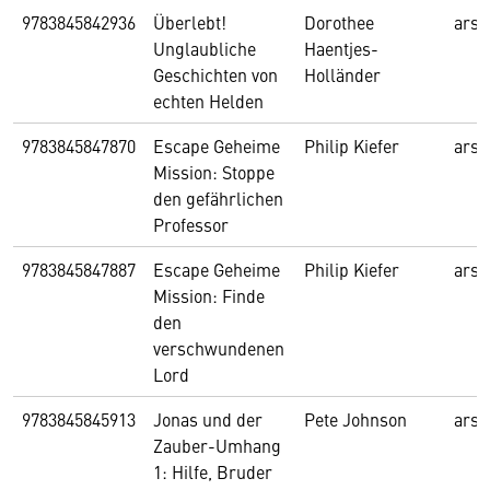
9783845842936
Überlebt!
Dorothee
arsE
Unglaubliche
Haentjes-
Geschichten von
Holländer
echten Helden
9783845847870
Escape Geheime
Philip Kiefer
arsE
Mission: Stoppe
den gefährlichen
Professor
9783845847887
Escape Geheime
Philip Kiefer
arsE
Mission: Finde
den
verschwundenen
Lord
9783845845913
Jonas und der
Pete Johnson
arsE
Zauber-Umhang
1: Hilfe, Bruder