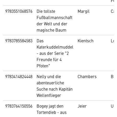
FÜ
9783551068576
Die tollste
Margil
Car
Fußballmannschaft
der Welt und der
magische Baum
9783785584583
Das
Kientsch
Lo
Katerkuddelmuddel
- aus der Serie "2
Freunde für 4
Pfoten"
9783414824448
Nelly und die
Chambers
Boj
abenteuerliche
Suche nach Kapitän
Wellenflieger
9783764150556
Bogey jagt den
Jeier
Ueb
Tortendieb - aus