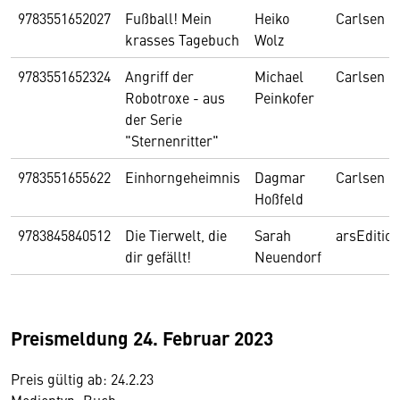
9783551652027
Fußball! Mein
Heiko
Carlsen
krasses Tagebuch
Wolz
9783551652324
Angriff der
Michael
Carlsen
Robotroxe - aus
Peinkofer
der Serie
"Sternenritter"
9783551655622
Einhorngeheimnis
Dagmar
Carlsen
Hoßfeld
9783845840512
Die Tierwelt, die
Sarah
arsEdition
dir gefällt!
Neuendorf
Preismeldung 24. Februar 2023
Preis gültig ab: 24.2.23