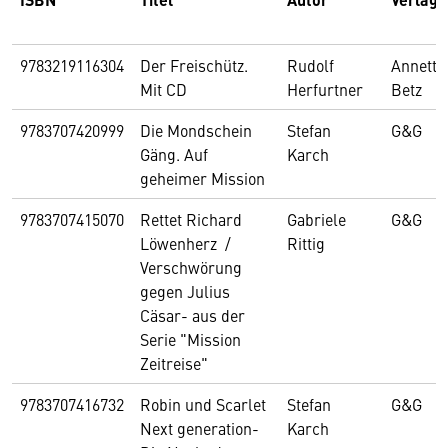
9783219116304
Der Freischütz.
Rudolf
Annette
Mit CD
Herfurtner
Betz
9783707420999
Die Mondschein
Stefan
G&G
Gäng. Auf
Karch
geheimer Mission
9783707415070
Rettet Richard
Gabriele
G&G
Löwenherz /
Rittig
Verschwörung
gegen Julius
Cäsar- aus der
Serie "Mission
Zeitreise"
9783707416732
Robin und Scarlet
Stefan
G&G
Next generation-
Karch