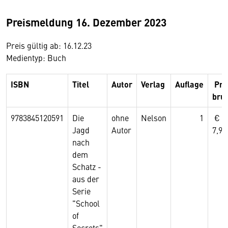
Preismeldung 16. Dezember 2023
Preis gültig ab: 16.12.23
Medientyp: Buch
ISBN
Titel
Autor
Verlag
Auflage
Pre
bru
9783845120591
Die
ohne
Nelson
1
Jagd
Autor
7,99
nach
dem
Schatz -
aus der
Serie
"School
of
Secrets"