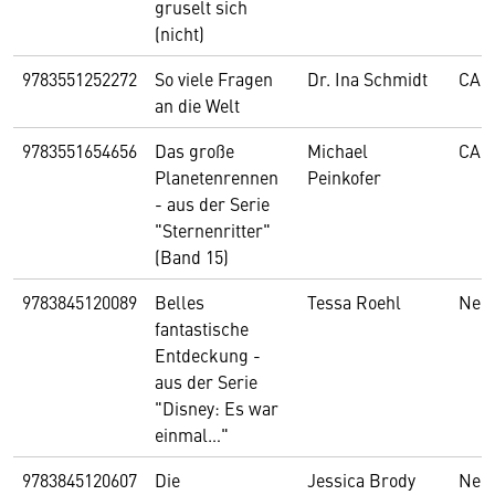
gruselt sich
(nicht)
9783551252272
So viele Fragen
Dr. Ina Schmidt
CAR
an die Welt
9783551654656
Das große
Michael
CAR
Planetenrennen
Peinkofer
- aus der Serie
"Sternenritter"
(Band 15)
9783845120089
Belles
Tessa Roehl
Nel
fantastische
Entdeckung -
aus der Serie
"Disney: Es war
einmal…"
9783845120607
Die
Jessica Brody
Nel