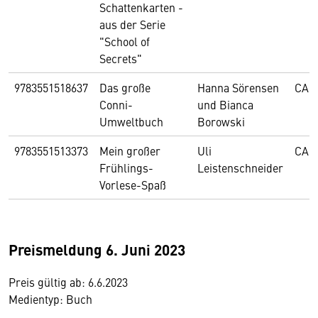
Schattenkarten -
aus der Serie
"School of
Secrets"
9783551518637
Das große
Hanna Sörensen
CAR
Conni-
und Bianca
Umweltbuch
Borowski
9783551513373
Mein großer
Uli
CAR
Frühlings-
Leistenschneider
Vorlese-Spaß
Preismeldung 6. Juni 2023
Preis gültig ab: 6.6.2023
Medientyp: Buch