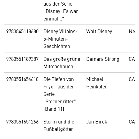
aus der Serie
"Disney: Es war
einmal…"
9783845118680
Disney Villains:
Walt Disney
Nel
5-Minuten-
Geschichten
9783551189387
Das große grüne
Damara Strong
CAR
Mitmachbuch
9783551654618
Die Tiefen von
Michael
CAR
Fryx - aus der
Peinkofer
Serie
"Sternenritter"
(Band 11)
9783551651266
Storm und die
Jan Birck
CAR
Fußballgötter