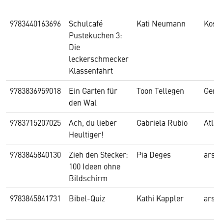
9783440163696
Schulcafé
Kati Neumann
Kos
Pustekuchen 3:
Die
leckerschmecker
Klassenfahrt
9783836959018
Ein Garten für
Toon Tellegen
Gers
den Wal
9783715207025
Ach, du lieber
Gabriela Rubio
Atla
Heultiger!
9783845840130
Zieh den Stecker:
Pia Deges
arsE
100 Ideen ohne
Bildschirm
9783845841731
Bibel-Quiz
Kathi Kappler
arsE