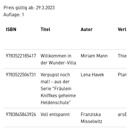
Preis gültig ab: 29.3.2023
Auflage: 1
ISBN
Titel
Autor
Verla
9783522185417
Willkommen in
Miriam Mann
Thie
der Wunder-Villa
9783522506731
Verpupst noch
Lena Havek
Plane
mal! - aus der
Serie "Fräulein
Kniffkes geheime
Heldenschule"
9783845843926
Voll entspannt
Franziska
arsEd
Misselwitz