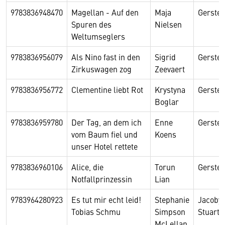
9783836948470
Magellan - Auf den
Maja
Gerste
Spuren des
Nielsen
Weltumseglers
9783836956079
Als Nino fast in den
Sigrid
Gerste
Zirkuswagen zog
Zeevaert
9783836956772
Clementine liebt Rot
Krystyna
Gerste
Boglar
9783836959780
Der Tag, an dem ich
Enne
Gerste
vom Baum fiel und
Koens
unser Hotel rettete
9783836960106
Alice, die
Torun
Gerste
Notfallprinzessin
Lian
9783964280923
Es tut mir echt leid!
Stephanie
Jacoby
Tobias Schmu
Simpson
Stuart
McLellan