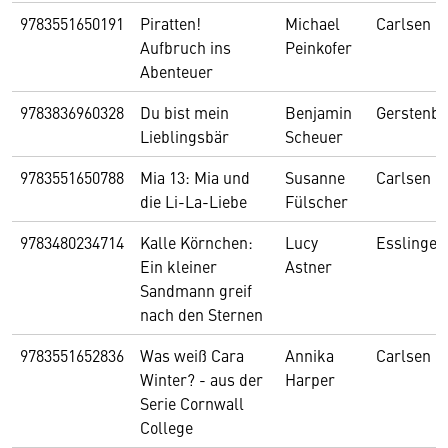
9783551650191
Piratten!
Michael
Carlsen
Aufbruch ins
Peinkofer
Abenteuer
9783836960328
Du bist mein
Benjamin
Gerstenbe
Lieblingsbär
Scheuer
9783551650788
Mia 13: Mia und
Susanne
Carlsen
die Li-La-Liebe
Fülscher
9783480234714
Kalle Körnchen:
Lucy
Esslinger
Ein kleiner
Astner
Sandmann greif
nach den Sternen
9783551652836
Was weiß Cara
Annika
Carlsen
Winter? - aus der
Harper
Serie Cornwall
College