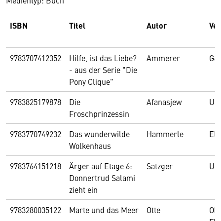
Medientyp: Buch
ISBN
Titel
Autor
Ver
9783707412352
Hilfe, ist das Liebe?
Ammerer
G&
- aus der Serie "Die
Pony Clique"
9783825179878
Die
Afanasjew
Ur
Froschprinzessin
9783770749232
Das wunderwilde
Hammerle
El
Wolkenhaus
9783764151218
Ärger auf Etage 6:
Satzger
Ueb
Donnertrud Salami
zieht ein
9783280035122
Marte und das Meer
Otte
OR