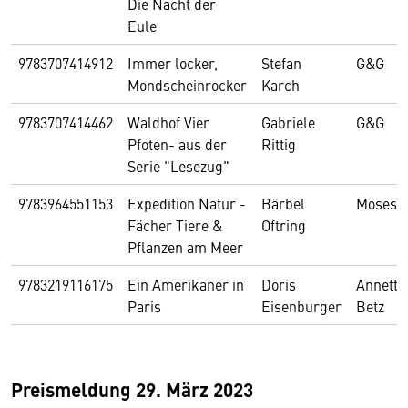
Die Nacht der
Eule
9783707414912
Immer locker,
Stefan
G&G
Mondscheinrocker
Karch
9783707414462
Waldhof Vier
Gabriele
G&G
Pfoten- aus der
Rittig
Serie "Lesezug"
9783964551153
Expedition Natur -
Bärbel
Moses
Fächer Tiere &
Oftring
Pflanzen am Meer
9783219116175
Ein Amerikaner in
Doris
Annette
Paris
Eisenburger
Betz
Preismeldung 29. März 2023