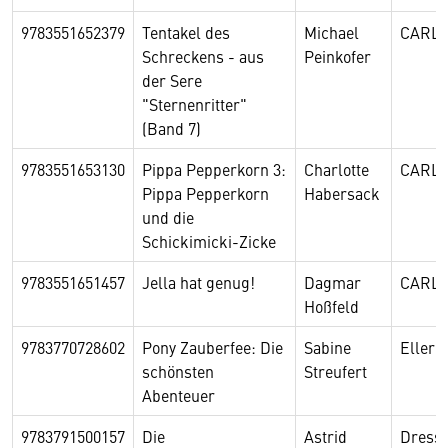
9783551652379
Tentakel des
Michael
CARL
Schreckens - aus
Peinkofer
der Sere
"Sternenritter"
(Band 7)
9783551653130
Pippa Pepperkorn 3:
Charlotte
CARL
Pippa Pepperkorn
Habersack
und die
Schickimicki-Zicke
9783551651457
Jella hat genug!
Dagmar
CARL
Hoßfeld
9783770728602
Pony Zauberfee: Die
Sabine
Eller
schönsten
Streufert
Abenteuer
9783791500157
Die
Astrid
Dressl