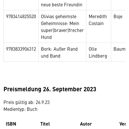
neue beste Freundin
9783414825520
Olivias geheimste
Meredith
Boje
Geheimnisse: Mein
Costain
super(braver)frecher
Hund
9783833906312
Bork: Außer Rand
Olle
Baumh
und Band
Lindberg
Preismeldung 26. September 2023
Preis gültig ab: 26.9.23
Medientyp: Buch
ISBN
Titel
Autor
Verl