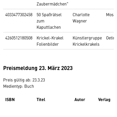
Zaubermädchen"
4033477302458
50 Spaßrätsel
Charlotte
Mose
zum
Wagner
Kaputtlachen
4260512180508
Krickel-Krakel
Künstlergruppe
Oetin
Folienbilder
Krickelkrakels
Preismeldung 23. März 2023
Preis gültig ab: 23.3.23
Medientyp: Buch
ISBN
Titel
Autor
Verlag