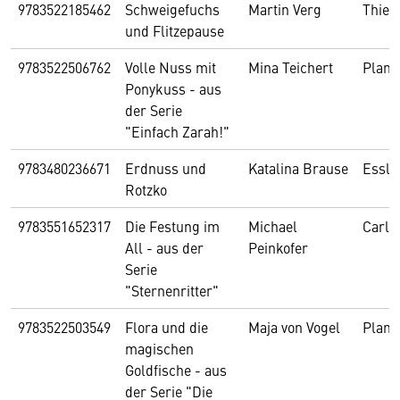
9783522185462
Schweigefuchs
Martin Verg
Thie
und Flitzepause
9783522506762
Volle Nuss mit
Mina Teichert
Plane
Ponykuss - aus
der Serie
"Einfach Zarah!"
9783480236671
Erdnuss und
Katalina Brause
Essli
Rotzko
9783551652317
Die Festung im
Michael
Carls
All - aus der
Peinkofer
Serie
"Sternenritter"
9783522503549
Flora und die
Maja von Vogel
Plane
magischen
Goldfische - aus
der Serie "Die