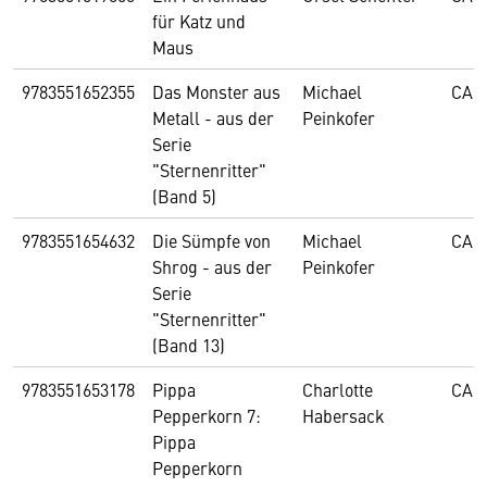
für Katz und
Maus
9783551652355
Das Monster aus
Michael
CAR
Metall - aus der
Peinkofer
Serie
"Sternenritter"
(Band 5)
9783551654632
Die Sümpfe von
Michael
CAR
Shrog - aus der
Peinkofer
Serie
"Sternenritter"
(Band 13)
9783551653178
Pippa
Charlotte
CAR
Pepperkorn 7:
Habersack
Pippa
Pepperkorn