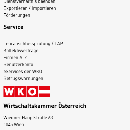
Dienstverhältnis beenden
Exportieren / Importieren
Förderungen
Service
Lehrabschlussprüfung / LAP
Kollektivverträge
Firmen A-Z
Benutzerkonto
eServices der WKO
Betrugswarnungen
Wirtschaftskammer Österreich
Wiedner Hauptstraße 63
D
1045 Wien
i