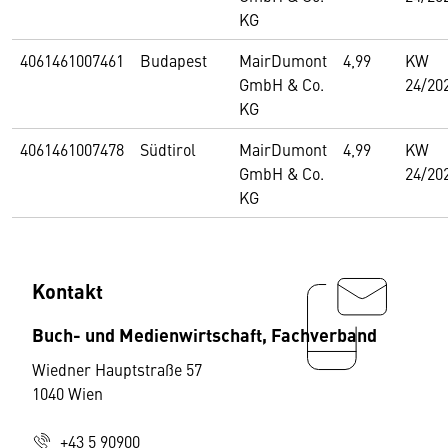
KG
4061461007461
Budapest
MairDumont
4,99
KW
GmbH & Co.
24/20
KG
4061461007478
Südtirol
MairDumont
4,99
KW
GmbH & Co.
24/20
KG
Kontakt
Buch- und Medienwirtschaft, Fachverband
Wiedner Hauptstraße 57
1040 Wien
+43 5 90900