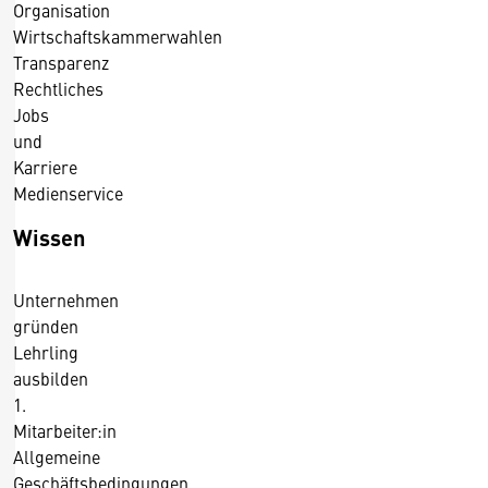
Organisation
.
Wirtschaftskammerwahlen
U
Transparenz
.
Rechtliches
/
Jobs
9
und
.
Karriere
1
Medienservice
.
2
Wissen
0
1
Unternehmen
5
gründen
Lehrling
ausbilden
1.
Mitarbeiter:in
Allgemeine
Geschäftsbedingungen