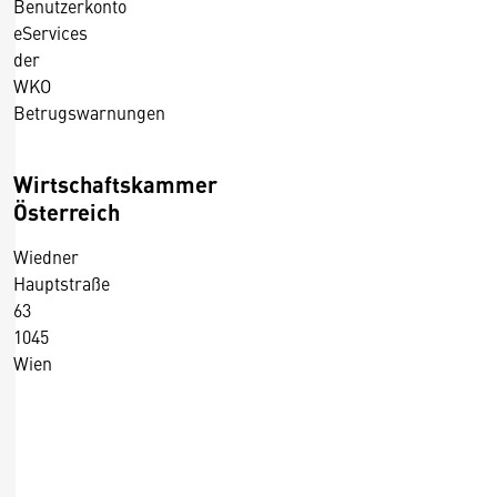
Benutzerkonto
eServices
der
WKO
Betrugswarnungen
Wirtschaftskammer
Österreich
Wiedner
Hauptstraße
63
1045
Wien
+43 5 90900 0
+43 5 90900 250
https://wko.at/