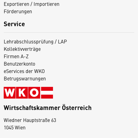
Exportieren / Importieren
Förderungen
Service
Lehrabschlussprüfung / LAP
Kollektivverträge
Firmen A-Z
Benutzerkonto
eServices der WKO
Betrugswarnungen
Wirtschaftskammer Österreich
Wiedner Hauptstraße 63
D
1045 Wien
i
e