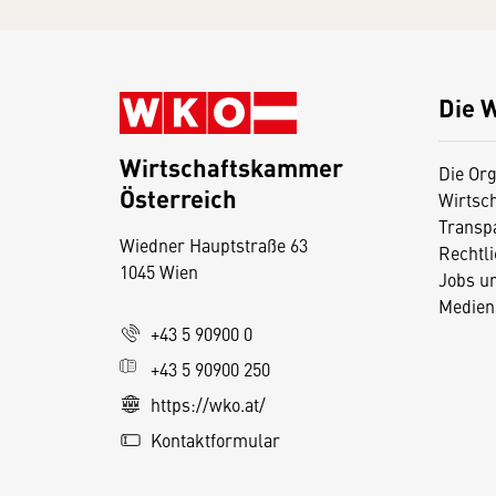
Die 
Wirtschaftskammer
Die Org
Österreich
Wirtsc
D
Transp
Wiedner Hauptstraße 63
i
Rechtl
1045 Wien
Jobs u
e
Medien
s
+43 5 90900 0
e
+43 5 90900 250
S
e
https://wko.at/
it
Kontaktformular
e
v