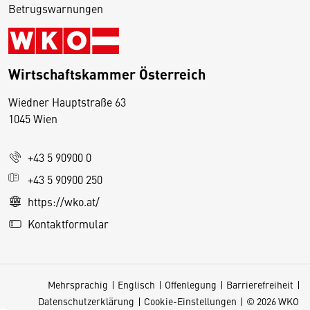
Betrugswarnungen
Wirtschaftskammer Österreich
Wiedner Hauptstraße 63
D
1045 Wien
i
e
+43 5 90900 0
s
e
+43 5 90900 250
S
https://wko.at/
e
Kontaktformular
it
e
v
Mehrsprachig
Englisch
Offenlegung
Barrierefreiheit
e
Datenschutzerklärung
Cookie-Einstellungen
© 2026 WKO