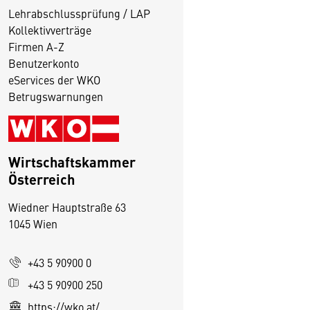
Lehrabschlussprüfung / LAP
Kollektivverträge
Firmen A-Z
Benutzerkonto
eServices der WKO
Betrugswarnungen
Wirtschaftskammer
Österreich
Wiedner Hauptstraße 63
1045 Wien
D
i
+43 5 90900 0
e
+43 5 90900 250
s
https://wko.at/