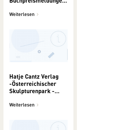
Buchpreismeldungen
2021
Weiterlesen
Hatje Cantz Verlag
-Österreichischer
Skulpturenpark -
Buchpreismeldungen
2021
Weiterlesen