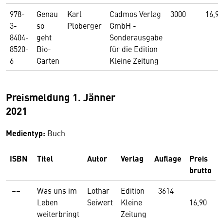
978-
Genau
Karl
Cadmos Verlag
3000
16
3-
so
Ploberger
GmbH -
8404-
geht
Sonderausgabe
8520-
Bio-
für die Edition
6
Garten
Kleine Zeitung
Preismeldung 1. Jänner
2021
Medientyp:
Buch
ISBN
Titel
Autor
Verlag
Auflage
Preis
brutto
––
Was uns im
Lothar
Edition
3614
Leben
Seiwert
Kleine
16,90
weiterbringt
Zeitung