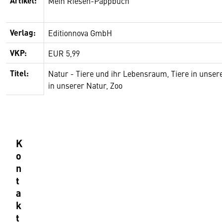
Artikel:
Mein Riesen-Pappbuch
Verlag:
Editionnova GmbH
VKP:
EUR 5,99
Titel:
Natur - Tiere und ihr Lebensraum, Tiere in unser
in unserer Natur, Zoo
K
o
n
t
a
k
t