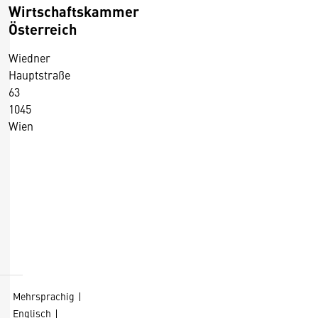
Wirtschaftskammer
Österreich
Wiedner
Hauptstraße
63
1045
Wien
+43 5 90900 0
+43 5 90900 250
https://wko.at/
D
Kontaktformular
i
e
s
Mehrsprachig
e
Englisch