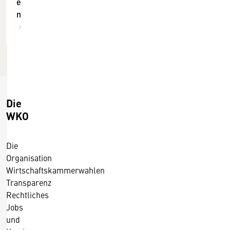
e
1
0
n
.
1
2
5
0
1
5
Die
WKO
Die
Organisation
Wirtschaftskammerwahlen
Transparenz
Rechtliches
Jobs
und