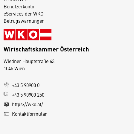
Benutzerkonto
eServices der WKO
Betrugswarnungen
Wirtschaftskammer Österreich
Wiedner Hauptstraße 63
D
1045 Wien
i
e
+43 5 90900 0
s
e
+43 5 90900 250
S
https://wko.at/
e
Kontaktformular
it
e