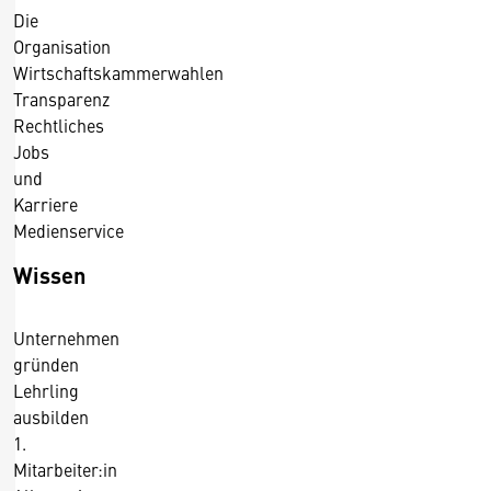
Die
/
Organisation
1
Wirtschaftskammerwahlen
2
Transparenz
.
Rechtliches
3
Jobs
.
und
2
Karriere
0
Medienservice
1
5
Wissen
Unternehmen
gründen
Lehrling
ausbilden
1.
Mitarbeiter:in