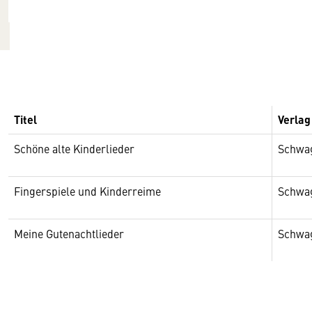
Titel
Verlag
Schöne alte Kinderlieder
Schwag
Fingerspiele und Kinderreime
Schwag
Meine Gutenachtlieder
Schwag