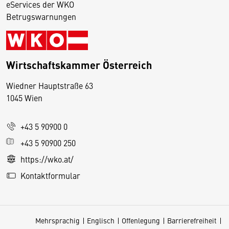
eServices der WKO
Betrugswarnungen
Wirtschaftskammer Österreich
Wiedner Hauptstraße 63
D
1045 Wien
i
e
+43 5 90900 0
s
e
+43 5 90900 250
S
https://wko.at/
e
Kontaktformular
it
e
v
Mehrsprachig
Englisch
Offenlegung
Barrierefreiheit
e