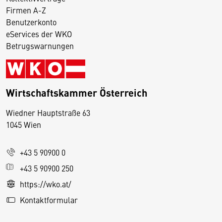
Firmen A-Z
Benutzerkonto
eServices der WKO
Betrugswarnungen
Wirtschaftskammer Österreich
Wiedner Hauptstraße 63
D
1045 Wien
i
e
+43 5 90900 0
s
e
+43 5 90900 250
S
https://wko.at/
e
Kontaktformular
it
e