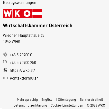
Betrugswarnungen
Wirtschaftskammer Österreich
Wiedner Hauptstraße 63
D
1045 Wien
i
e
+43 5 90900 0
s
e
+43 5 90900 250
S
https://wko.at/
e
Kontaktformular
it
e
v
Mehrsprachig
Englisch
Offenlegung
Barrierefreiheit
e
Datenschutzerklärung
Cookie-Einstellungen
© 2026 WKO
r