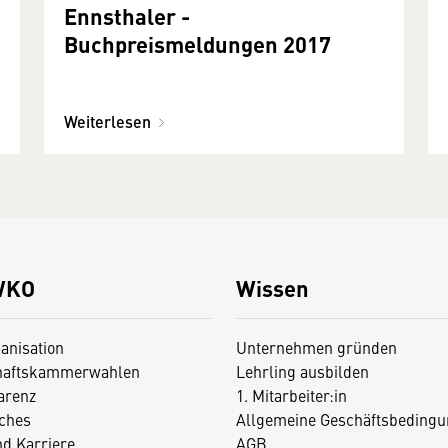
Ennsthaler -
Buchpreismeldungen 2017
Weiterlesen
WKO
Wissen
anisation
Unternehmen gründen
haftskammerwahlen
Lehrling ausbilden
arenz
1. Mitarbeiter:in
iches
Allgemeine Geschäftsbedingu
nd Karriere
AGB