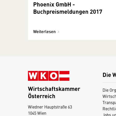
Phoenix GmbH -
Buchpreismeldungen 2017
Weiterlesen
Die 
Wirtschaftskammer
Die Org
Österreich
Wirtsc
D
Transp
Wiedner Hauptstraße 63
i
Rechtl
1045 Wien
Jobs u
e