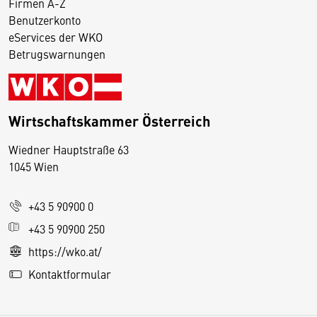
Firmen A-Z
Benutzerkonto
eServices der WKO
Betrugswarnungen
Wirtschaftskammer Österreich
Wiedner Hauptstraße 63
D
1045 Wien
i
e
+43 5 90900 0
s
e
+43 5 90900 250
S
https://wko.at/
e
Kontaktformular
it
e