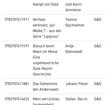
Kampf um Gold
und Karin
Ammerer
9783707411911
Verhext,
Yvonne
G&G
verknallt, auf
Bachleitner
Wolke 7 - aus der
Serie "Lipgloss"
9783707419191
Besuch beim
Antje
G&G
Mann im Mond.
Bohnstedt
Eine
ungeheuerliche
Gute-Nacht-
Geschichte
9783707411881
Das Geheimnis
Johann Pieler
G&G
der Anderswelt
9783707416633
Mein verrücktes
Stefan Karch
G&G
Sockenpferd