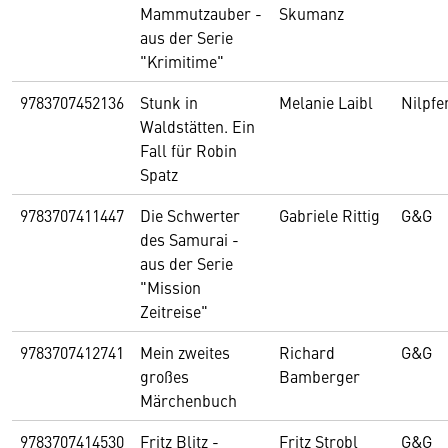
Mammutzauber -
Skumanz
aus der Serie
"Krimitime"
9783707452136
Stunk in
Melanie Laibl
Nilpfe
Waldstätten. Ein
Fall für Robin
Spatz
9783707411447
Die Schwerter
Gabriele Rittig
G&G
des Samurai -
aus der Serie
"Mission
Zeitreise"
9783707412741
Mein zweites
Richard
G&G
großes
Bamberger
Märchenbuch
9783707414530
Fritz Blitz -
Fritz Strobl
G&G