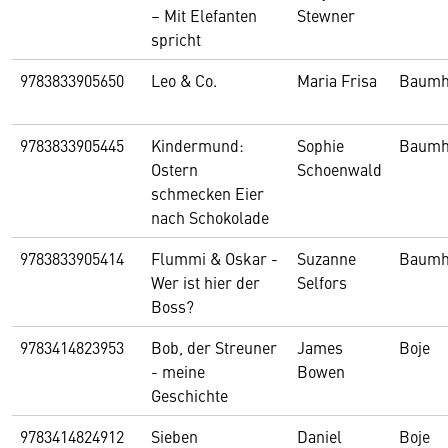
– Mit Elefanten
Stewner
spricht
9783833905650
Leo & Co.
Maria Frisa
Baumh
9783833905445
Kindermund:
Sophie
Baumh
Ostern
Schoenwald
schmecken Eier
nach Schokolade
9783833905414
Flummi & Oskar -
Suzanne
Baumh
Wer ist hier der
Selfors
Boss?
9783414823953
Bob, der Streuner
James
Boje
- meine
Bowen
Geschichte
9783414824912
Sieben
Daniel
Boje