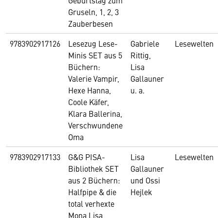
Geburtstag zum
Gruseln, 1, 2, 3
Zauberbesen
9783902917126
Lesezug Lese-
Gabriele
Lesewelten
Minis SET aus 5
Rittig,
Büchern:
Lisa
Valerie Vampir,
Gallauner
Hexe Hanna,
u. a.
Coole Käfer,
Klara Ballerina,
Verschwundene
Oma
9783902917133
G&G PISA-
Lisa
Lesewelten
Bibliothek SET
Gallauner
aus 2 Büchern:
und Ossi
Halfpipe & die
Hejlek
total verhexte
Mona Lisa