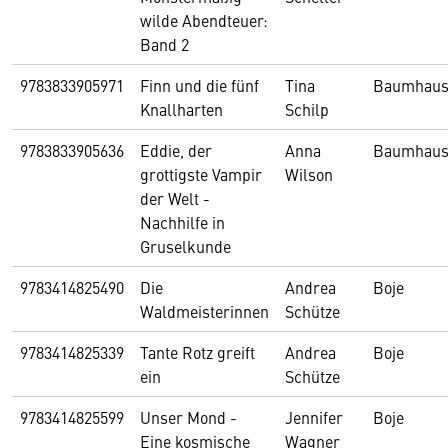
wilde Abendteuer:
Band 2
9783833905971
Finn und die fünf
Tina
Baumhau
Knallharten
Schilp
9783833905636
Eddie, der
Anna
Baumhau
grottigste Vampir
Wilson
der Welt -
Nachhilfe in
Gruselkunde
9783414825490
Die
Andrea
Boje
Waldmeisterinnen
Schütze
9783414825339
Tante Rotz greift
Andrea
Boje
ein
Schütze
9783414825599
Unser Mond -
Jennifer
Boje
Eine kosmische
Wagner