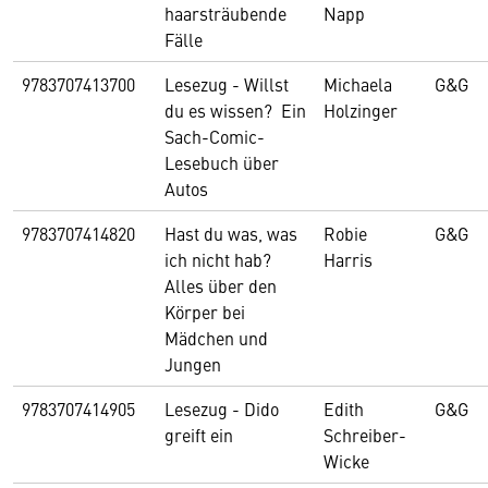
haarsträubende
Napp
Fälle
9783707413700
Lesezug - Willst
Michaela
G&G
du es wissen? Ein
Holzinger
Sach-Comic-
Lesebuch über
Autos
9783707414820
Hast du was, was
Robie
G&G
ich nicht hab?
Harris
Alles über den
Körper bei
Mädchen und
Jungen
9783707414905
Lesezug - Dido
Edith
G&G
greift ein
Schreiber-
Wicke