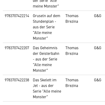
der Serie "Alle
meine Monster"
9783707422214
Gruseln auf dem
Thomas
G&G
Stundenplan -
Brezina
aus der Serie
"Alle meine
Monster"
9783707422207
Das Geheimnis
Thomas
G&G
der Geisterbahn
Brezina
- aus der Serie
"Alle meine
Monster"
9783707422238
Das Skelett im
Thomas
G&G
Jet - aus der
Brezina
Serie "Alle meine
Monster"