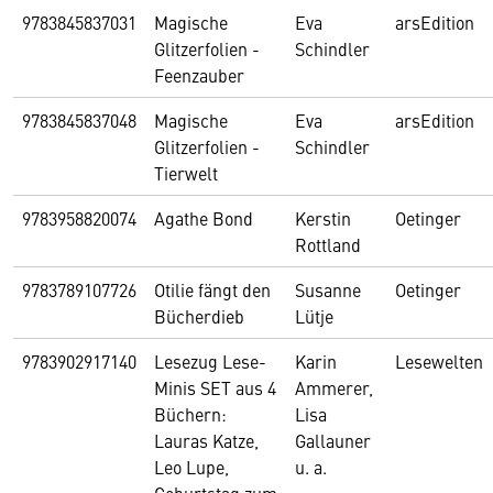
9783845837031
Magische
Eva
arsEdition
Glitzerfolien -
Schindler
Feenzauber
9783845837048
Magische
Eva
arsEdition
Glitzerfolien -
Schindler
Tierwelt
9783958820074
Agathe Bond
Kerstin
Oetinger
Rottland
9783789107726
Otilie fängt den
Susanne
Oetinger
Bücherdieb
Lütje
9783902917140
Lesezug Lese-
Karin
Lesewelten
Minis SET aus 4
Ammerer,
Büchern:
Lisa
Lauras Katze,
Gallauner
Leo Lupe,
u. a.