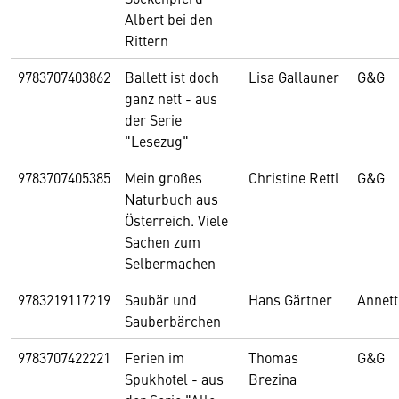
Albert bei den
Rittern
9783707403862
Ballett ist doch
Lisa Gallauner
G&G
ganz nett - aus
der Serie
"Lesezug"
9783707405385
Mein großes
Christine Rettl
G&G
Naturbuch aus
Österreich. Viele
Sachen zum
Selbermachen
9783219117219
Saubär und
Hans Gärtner
Annett
Sauberbärchen
9783707422221
Ferien im
Thomas
G&G
Spukhotel - aus
Brezina