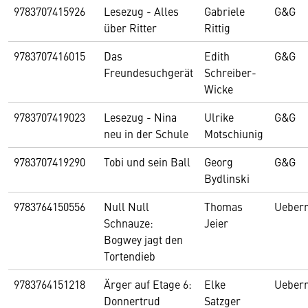
9783707415926
Lesezug - Alles
Gabriele
G&G
über Ritter
Rittig
9783707416015
Das
Edith
G&G
Freundesuchgerät
Schreiber-
Wicke
9783707419023
Lesezug - Nina
Ulrike
G&G
neu in der Schule
Motschiunig
9783707419290
Tobi und sein Ball
Georg
G&G
Bydlinski
9783764150556
Null Null
Thomas
Ueberr
Schnauze:
Jeier
Bogwey jagt den
Tortendieb
9783764151218
Ärger auf Etage 6:
Elke
Ueberr
Donnertrud
Satzger