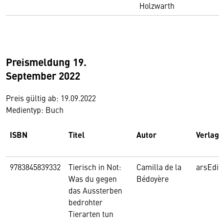
Holzwarth
Preismeldung 19.
September 2022
Preis gültig ab: 19.09.2022
Medientyp: Buch
ISBN
Titel
Autor
Verlag
9783845839332
Tierisch in Not:
Camilla de la
arsEdi
Was du gegen
Bédoyère
das Aussterben
bedrohter
Tierarten tun