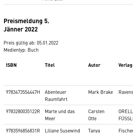
Preismeldung 5.
Jänner 2022
Preis gültig ab: 05.01.2022
Medientyp: Buch
ISBN
Titel
Autor
Verlag
9783473554447H
Abenteuer
Mark Brake
Raven
Raumfahrt
9783280035122R
Marte und das
Carsten
ORELL
Meer
Otte
FÜSSL
9783596856831R
Liliane Susewind
Tanya
Fische