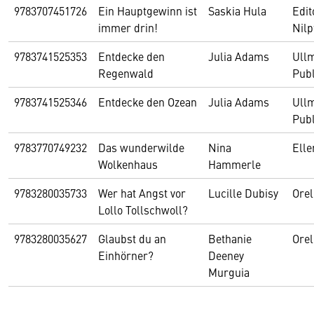
9783707451726
Ein Hauptgewinn ist
Saskia Hula
Edit
immer drin!
Nilp
9783741525353
Entdecke den
Julia Adams
Ull
Regenwald
Publ
9783741525346
Entdecke den Ozean
Julia Adams
Ull
Publ
9783770749232
Das wunderwilde
Nina
Ell
Wolkenhaus
Hammerle
9783280035733
Wer hat Angst vor
Lucille Dubisy
Orel
Lollo Tollschwoll?
9783280035627
Glaubst du an
Bethanie
Orel
Einhörner?
Deeney
Murguia