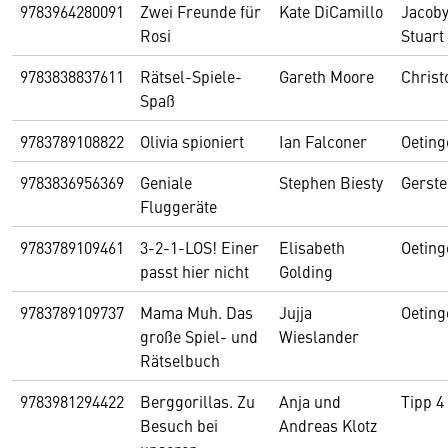
9783964280091
Zwei Freunde für
Kate DiCamillo
Jacob
Rosi
Stuart
9783838837611
Rätsel-Spiele-
Gareth Moore
Christ
Spaß
9783789108822
Olivia spioniert
Ian Falconer
Oeting
9783836956369
Geniale
Stephen Biesty
Gerst
Fluggeräte
9783789109461
3-2-1-LOS! Einer
Elisabeth
Oeting
passt hier nicht
Golding
9783789109737
Mama Muh. Das
Jujja
Oeting
große Spiel- und
Wieslander
Rätselbuch
9783981294422
Berggorillas. Zu
Anja und
Tipp 4
Besuch bei
Andreas Klotz