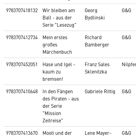
9783707418132
Wir bleiben am
Georg
G&G
Ball - aus der
Bydlinski
Serie "Lesezug"
9783707412734
Mein erstes
Richard
G&G
großes
Bamberger
Märchenbuch
9783707452051
Hase und Igel -
Franz Sales
Nilpfe
kaum zu
Sklenitzka
bremsen!
9783707410648
In den Fängen
Gabriele Rittig
G&G
des Piraten - aus
der Serie
"Mission
Zeitreise"
9783707413670
Mooti und der
Lene Mayer-
G&G