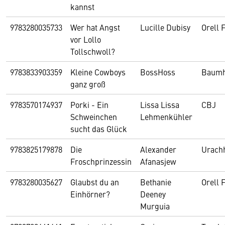
kannst
9783280035733
Wer hat Angst
Lucille Dubisy
Orell 
vor Lollo
Tollschwoll?
9783833903359
Kleine Cowboys
BossHoss
Baum
ganz groß
9783570174937
Porki - Ein
Lissa Lissa
CBJ
Schweinchen
Lehmenkühler
sucht das Glück
9783825179878
Die
Alexander
Urach
Froschprinzessin
Afanasjew
9783280035627
Glaubst du an
Bethanie
Orell 
Einhörner?
Deeney
Murguia