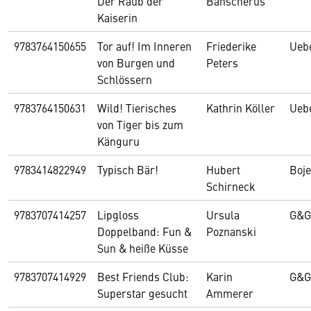
Der Raub der
Banscherus
Kaiserin
9783764150655
Tor auf! Im Inneren
Friederike
Ueb
von Burgen und
Peters
Schlössern
9783764150631
Wild! Tierisches
Kathrin Köller
Ueb
von Tiger bis zum
Känguru
9783414822949
Typisch Bär!
Hubert
Boje
Schirneck
9783707414257
Lipgloss
Ursula
G&G
Doppelband: Fun &
Poznanski
Sun & heiße Küsse
9783707414929
Best Friends Club:
Karin
G&G
Superstar gesucht
Ammerer