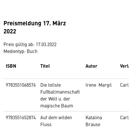
Preismeldung 17. März
2022
Preis gültig ab: 17.03.2022
Medientyp: Buch
ISBN
Titel
Autor
Ver
9783551068576
Die tollste
Irene Margil
Car
Fußballmannschaft
der Welt u. der
magische Baum
9783551652874
Auf dem wilden
Katalina
Car
Fluss
Brause