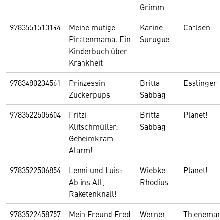
Grimm
9783551513144
Meine mutige
Karine
Carlsen
Piratenmama. Ein
Surugue
Kinderbuch über
Krankheit
9783480234561
Prinzessin
Britta
Esslinger
Zuckerpups
Sabbag
9783522505604
Fritzi
Britta
Planet!
Klitschmüller:
Sabbag
Geheimkram-
Alarm!
9783522506854
Lenni und Luis:
Wiebke
Planet!
Ab ins All,
Rhodius
Raketenknall!
9783522458757
Mein Freund Fred
Werner
Thienema