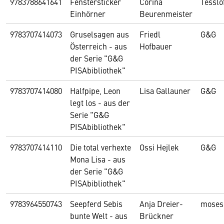
9783788641641
Fenstersticker
Corina
Tesslo
Einhörner
Beurenmeister
9783707414073
Gruselsagen aus
Friedl
G&G
Österreich - aus
Hofbauer
der Serie "G&G
PISAbibliothek"
9783707414080
Halfpipe, Leon
Lisa Gallauner
G&G
legt los - aus der
Serie "G&G
PISAbibliothek"
9783707414110
Die total verhexte
Ossi Hejlek
G&G
Mona Lisa - aus
der Serie "G&G
PISAbibliothek"
9783964550743
Seepferd Sebis
Anja Dreier-
moses
bunte Welt - aus
Brückner