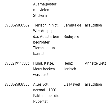
Ausmalposter
mit vielen
Stickern
9783845839332
Tierisch in Not:
Camilla de
arsEdition
Was du gegen
la
das Aussterben
Bédoyère
bedrohter
Tierarten tun
kannst
9783219117806
Hund, Katze,
Heinz
Annette Betz
Maus hecken
Janisch
was aus!
9783845839738
Alles voll
Liz Flavell
arsEdition
normal!: 1000
Fakten über die
Pubertät