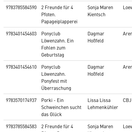
9783785584590
2 Freunde für 4
Sonja Maren
Loe
Pfoten.
Kientsch
Papageiplapperei
9783401454603
Ponyclub
Dagmar
Are
Löwenzahn. Ein
Hoßfeld
Fohlen zum
Geburtstag
9783401454610
Ponyclub
Dagmar
Are
Löwenzahn.
Hoßfeld
Ponyfest mit
Überraschung
9783570174937
Porki - Ein
Lissa Lissa
CBJ
Schweinchen sucht
Lehmenkühler
das Glück
9783785584583
2 Freunde für 4
Sonja Maren
Loe