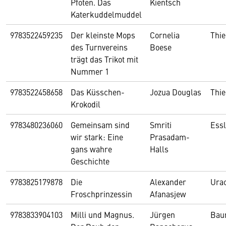
Pfoten. Das
Kientsch
Katerkuddelmuddel
9783522459235
Der kleinste Mops
Cornelia
Thi
des Turnvereins
Boese
trägt das Trikot mit
Nummer 1
9783522458658
Das Küsschen-
Jozua Douglas
Thi
Krokodil
9783480236060
Gemeinsam sind
Smriti
Essl
wir stark: Eine
Prasadam-
gans wahre
Halls
Geschichte
9783825179878
Die
Alexander
Ura
Froschprinzessin
Afanasjew
9783833904103
Milli und Magnus.
Jürgen
Bau