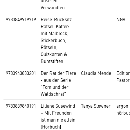
unseren
Verwandten
9783849919719
Reise-Rücksitz-
NGV
Rätsel-Koffer:
mit Malblock,
Stickerbuch,
Rätseln,
Quizkarten &
Buntstiften
9783943833201
Der Rat der Tiere
Claudia Mende
Editio
- aus der Serie
Pastor
"Tom und der
Waldschrat"
9783839840191
Liliane Susewind
Tanya Stewner
argon
– Mit Freunden
hörbu
ist man nie allein
(Hörbuch)