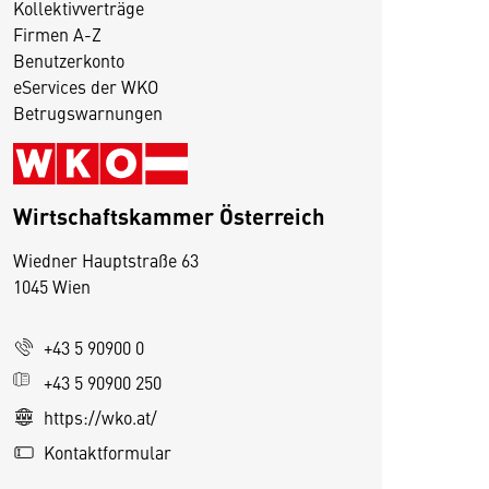
Kollektivverträge
Firmen A-Z
Benutzerkonto
eServices der WKO
Betrugswarnungen
Wirtschaftskammer Österreich
Wiedner Hauptstraße 63
1045 Wien
D
i
+43 5 90900 0
e
s
+43 5 90900 250
e
https://wko.at/
S
Kontaktformular
e