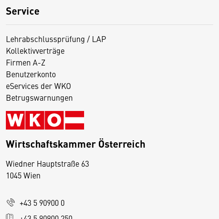
Service
Lehrabschlussprüfung / LAP
Kollektivverträge
Firmen A-Z
Benutzerkonto
eServices der WKO
Betrugswarnungen
Wirtschaftskammer Österreich
Wiedner Hauptstraße 63
D
1045 Wien
i
e
+43 5 90900 0
s
e
+43 5 90900 250