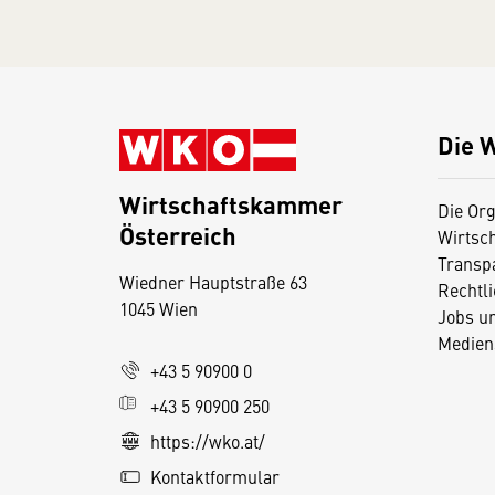
Die 
Wirtschaftskammer
Die Org
Österreich
Wirtsc
D
Transp
Wiedner Hauptstraße 63
i
Rechtl
1045 Wien
Jobs u
e
Medien
s
+43 5 90900 0
e
+43 5 90900 250
S
e
https://wko.at/
it
Kontaktformular