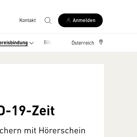
Kontakt
Anmelden
Bildung
Leseförderung
preisbindung
Österreich
D-19-Zeit
chern mit Hörerschein