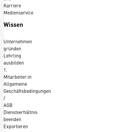
.
Karriere
4
Medienservice
.
2
Wissen
0
1
Unternehmen
5
gründen
Lehrling
ausbilden
1.
Mitarbeiter:in
Allgemeine
Geschäftsbedingungen
/
AGB
Dienstverhältnis
beenden
Exportieren