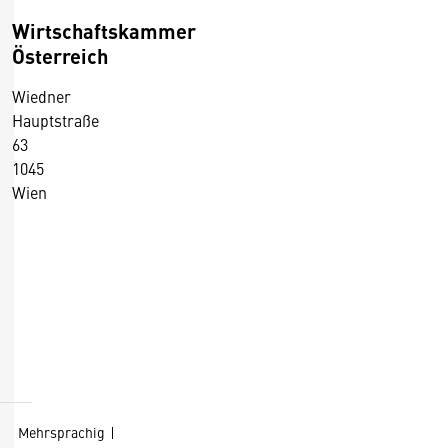
Wirtschaftskammer
Österreich
Wiedner
Hauptstraße
63
1045
Wien
+43 5 90900 0
+43 5 90900 250
https://wko.at/
D
Kontaktformular
i
e
s
Mehrsprachig
e