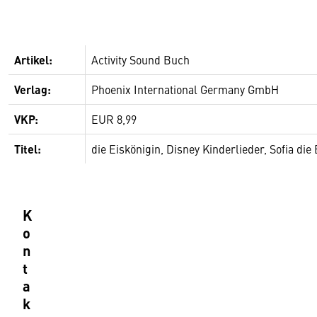
Artikel:
Activity Sound Buch
Verlag:
Phoenix International Germany GmbH
VKP:
EUR 8,99
Titel:
die Eiskönigin, Disney Kinderlieder, Sofia di
K
o
n
t
a
k