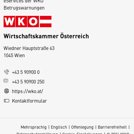
eServices der WKO
Betrugswarnungen
Wirtschaftskammer Österreich
Wiedner Hauptstraße 63
D
1045 Wien
i
e
+43 5 90900 0
s
e
+43 5 90900 250
S
https://wko.at/
e
Kontaktformular
it
e
v
Mehrsprachig
Englisch
Offenlegung
Barrierefreiheit
e
Datenschutzerklärung
Cookie-Einstellungen
© 2026 WKO