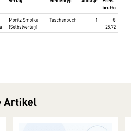
Verlag
Medientyp
Auflage
Preis
brutto
Moritz Smolka
Taschenbuch
1
€
a
(Selbstverlag)
25,72
 Artikel