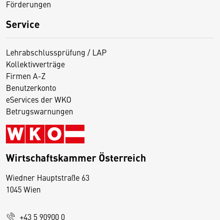
Förderungen
Service
Lehrabschlussprüfung / LAP
Kollektivverträge
Firmen A-Z
Benutzerkonto
eServices der WKO
Betrugswarnungen
Wirtschaftskammer Österreich
Wiedner Hauptstraße 63
D
1045 Wien
i
e
+43 5 90900 0
s