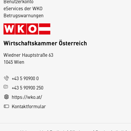
Benutzerkonto
eServices der WKO
Betrugswarnungen
Wirtschaftskammer Österreich
Wiedner Hauptstraße 63
D
1045 Wien
i
e
+43 5 90900 0
s
e
+43 5 90900 250
S
https://wko.at/
e
Kontaktformular
it
e
v