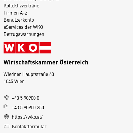
Kollektivverträge
Firmen A-Z
Benutzerkonto
eServices der WKO
Betrugswarnungen
Wirtschaftskammer Österreich
Wiedner Hauptstraße 63
D
1045 Wien
i
e
+43 5 90900 0
s
e
+43 5 90900 250
S
https://wko.at/
e
Kontaktformular
it