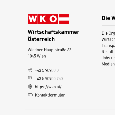
Die 
Wirtschaftskammer
Die Org
Österreich
Wirtsc
D
Transp
Wiedner Hauptstraße 63
i
Rechtl
1045 Wien
Jobs u
e
Medien
s
+43 5 90900 0
e
+43 5 90900 250
S
e
https://wko.at/
it
Kontaktformular
e
v
e