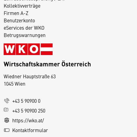
Kollektivverträge
Firmen A-Z
Benutzerkonto
eServices der WKO
Betrugswarnungen
Wirtschaftskammer Österreich
Wiedner Hauptstraße 63
D
1045 Wien
i
e
+43 5 90900 0
s
e
+43 5 90900 250
S
https://wko.at/
e
Kontaktformular
it