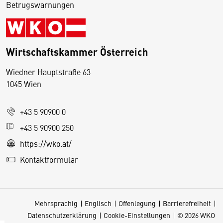
Betrugswarnungen
Wirtschaftskammer Österreich
Wiedner Hauptstraße 63
D
1045 Wien
i
e
+43 5 90900 0
s
e
+43 5 90900 250
S
https://wko.at/
e
Kontaktformular
it
e
v
Mehrsprachig
Englisch
Offenlegung
Barrierefreiheit
e
Datenschutzerklärung
Cookie-Einstellungen
© 2026 WKO
r