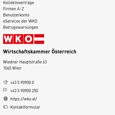
Kollektivverträge
Firmen A-Z
Benutzerkonto
eServices der WKO
Betrugswarnungen
Wirtschaftskammer Österreich
Wiedner Hauptstraße 63
D
1045 Wien
i
e
+43 5 90900 0
s
e
+43 5 90900 250
S
https://wko.at/
e
Kontaktformular
it