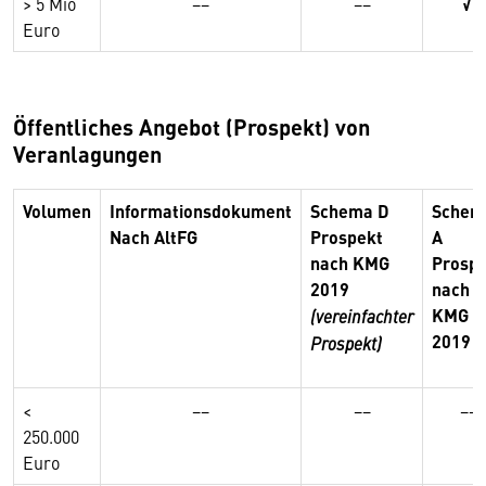
> 5 Mio
−−
−−
√
Euro
Öffentliches Angebot (Prospekt) von
Veranlagungen
Volumen
Informationsdokument
Schema D
Schem
Nach AltFG
Prospekt
A
nach KMG
Prosp
2019
nach
KMG
(vereinfachter
2019
Prospekt)
<
−−
−−
−−
250.000
Euro