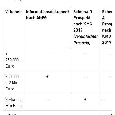
Volumen
Informationsdokument
Schema D
Schem
Nach AltFG
Prospekt
A
nach KMG
Prosp
2019
nach
KMG
(vereinfachter
2019
Prospekt)
<
−−
−−
−−
250.000
Euro
250.000
√
−−
−−
– 2 Mio
Euro
2 Mio – 5
−−
√
−−
Mio Euro