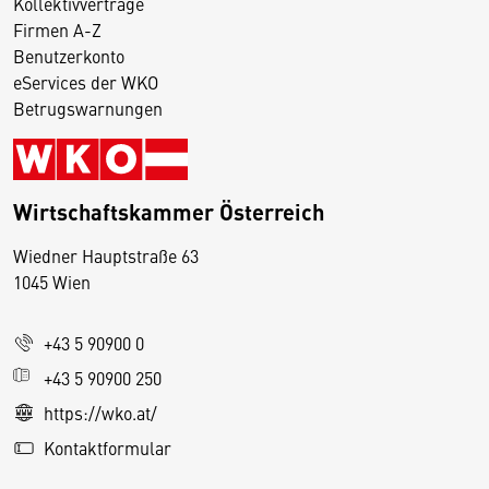
Kollektivverträge
Firmen A-Z
Benutzerkonto
eServices der WKO
Betrugswarnungen
Wirtschaftskammer Österreich
Wiedner Hauptstraße 63
D
1045 Wien
i
e
+43 5 90900 0
s
e
+43 5 90900 250
S
https://wko.at/
e
Kontaktformular
it