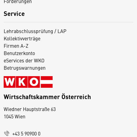
Förderungen
Service
Lehrabschlussprüfung / LAP
Kollektivverträge
Firmen A-Z
Benutzerkonto
eServices der WKO
Betrugswarnungen
Wirtschaftskammer Österreich
Wiedner Hauptstraße 63
D
1045 Wien
i
e
+43 5 90900 0
s