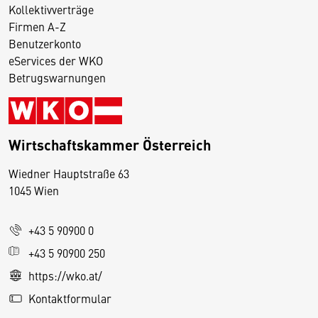
Kollektivverträge
Firmen A-Z
Benutzerkonto
eServices der WKO
Betrugswarnungen
Wirtschaftskammer Österreich
Wiedner Hauptstraße 63
D
1045 Wien
i
e
+43 5 90900 0
s
e
+43 5 90900 250
S
https://wko.at/
e
Kontaktformular
it