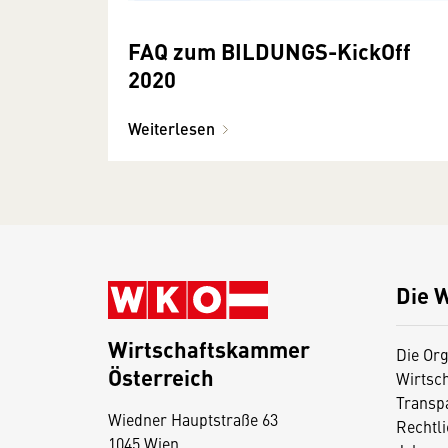
FAQ zum BILDUNGS-KickOff
2020
Weiterlesen
Die 
Wirtschaftskammer
Die Org
Österreich
Wirtsc
D
Transp
Wiedner Hauptstraße 63
i
Rechtl
1045 Wien