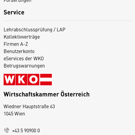
Service
Lehrabschlussprüfung / LAP
Kollektivverträge
Firmen A-Z
Benutzerkonto
eServices der WKO
Betrugswarnungen
Wirtschaftskammer Österreich
Wiedner Hauptstraße 63
D
1045 Wien
i
e
+43 5 90900 0
s