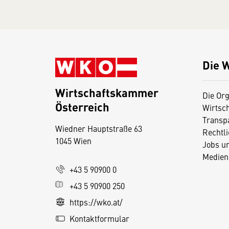
Die 
Wirtschaftskammer
Die Org
Österreich
Wirtsc
D
Transp
Wiedner Hauptstraße 63
i
Rechtl
1045 Wien
Jobs u
e
Medien
s
+43 5 90900 0
e
+43 5 90900 250
S
e
https://wko.at/
it
Kontaktformular
e