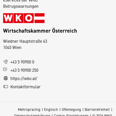
Betrugswarnungen
Wirtschaftskammer Österreich
Wiedner Hauptstraße 63
D
1045 Wien
i
e
+43 5 90900 0
s
e
+43 5 90900 250
S
https://wko.at/
e
Kontaktformular
it
e
v
Mehrsprachig
Englisch
Offenlegung
Barrierefreiheit
e
Datenschutzerklärung
Cookie-Einstellungen
© 2026 WKO