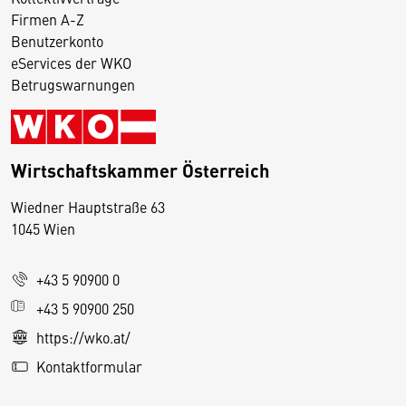
Firmen A-Z
Benutzerkonto
eServices der WKO
Betrugswarnungen
Wirtschaftskammer Österreich
Wiedner Hauptstraße 63
D
1045 Wien
i
e
+43 5 90900 0
s
e
+43 5 90900 250
S
https://wko.at/
e
Kontaktformular
it