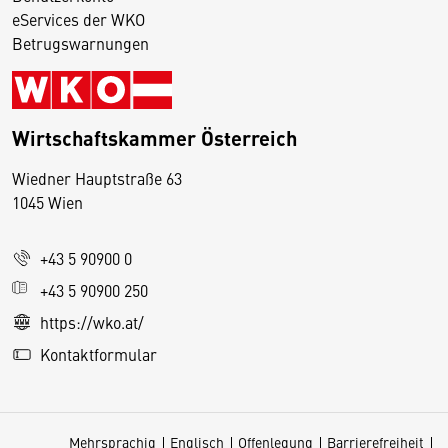
eServices der WKO
Betrugswarnungen
Wirtschaftskammer Österreich
Wiedner Hauptstraße 63
D
1045 Wien
i
e
+43 5 90900 0
s
e
+43 5 90900 250
S
https://wko.at/
e
Kontaktformular
it
e
v
Mehrsprachig
Englisch
Offenlegung
Barrierefreiheit